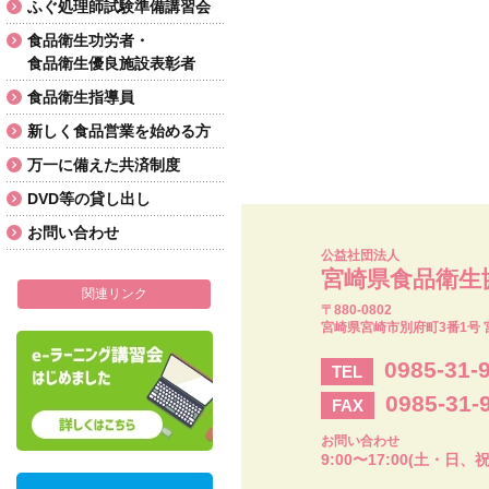
ふぐ処理師試験準備講習会
食品衛生功労者・
食品衛生優良施設表彰者
食品衛生指導員
新しく食品営業を始める方
万一に備えた共済制度
DVD等の貸し出し
お問い合わせ
公益社団法人
宮崎県食品衛生
関連リンク
〒880-0802
宮崎県宮崎市別府町3番1号 
0985-31-
TEL
0985-31-
FAX
お問い合わせ
9:00〜17:00(土・日、