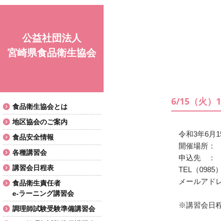
公益社団法人
宮崎県食品衛生協会
6/15（火
食品衛生協会とは
地区協会のご案内
令和3年6月
食品安全情報
開催場所：
各種講習会
申込先 ：
講習会日程表
TEL（0985）
メールアドレス m
食品衛生責任者
e-ラーニング講習会
※講習会日
調理師試験受験準備講習会