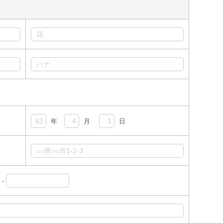
年
月
日
-