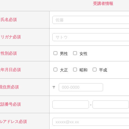
受講者情報
氏名必須
フリガナ必須
性別必須
男性
女性
生年月日必須
大正
昭和
平成
現住所必須
〒
電話番号必須
-
ルアドレス必須