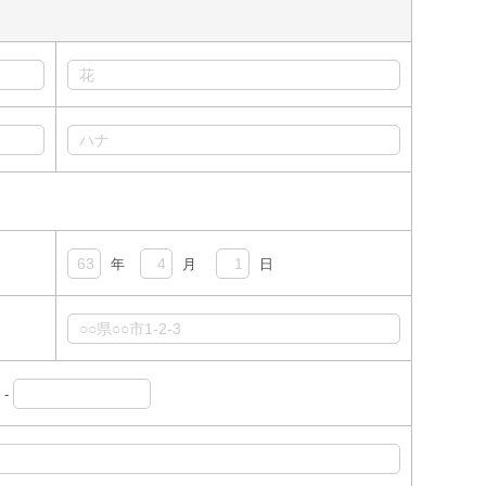
年
月
日
-