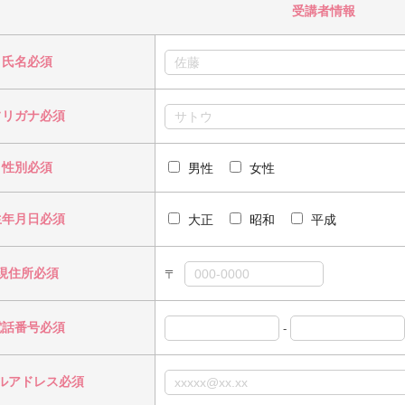
受講者情報
氏名必須
フリガナ必須
性別必須
男性
女性
生年月日必須
大正
昭和
平成
現住所必須
〒
電話番号必須
-
ルアドレス必須