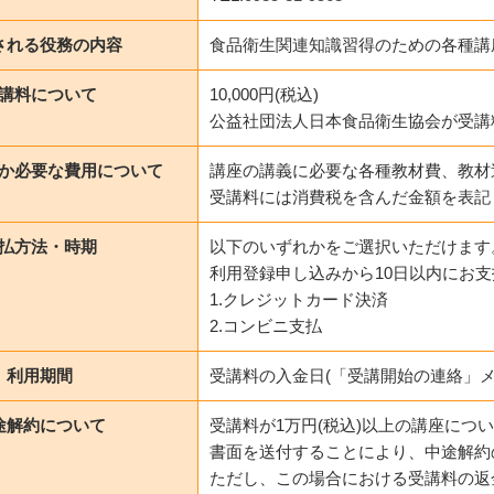
される役務の内容
食品衛生関連知識習得のための各種講
講料について
10,000円(税込)
公益社団法人日本食品衛生協会が受講
か必要な費用について
講座の講義に必要な各種教材費、教材
受講料には消費税を含んだ金額を表記
払方法・時期
以下のいずれかをご選択いただけます
利用登録申し込みから10日以内にお
1.クレジットカード決済
2.コンビニ支払
利用期間
受講料の入金日(「受講開始の連絡」メ
途解約について
受講料が1万円(税込)以上の講座につ
書面を送付することにより、中途解約
ただし、この場合における受講料の返